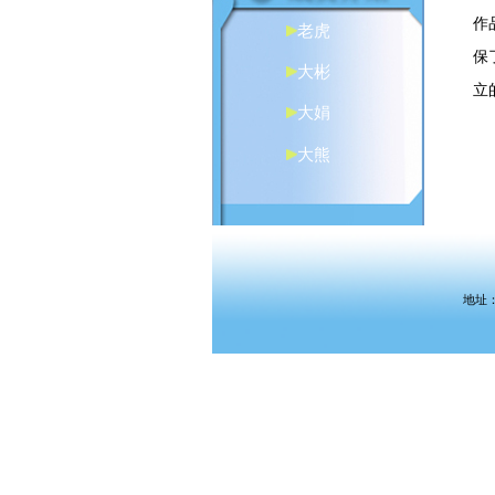
作
老虎
保
大彬
立
大娟
大熊
地址：