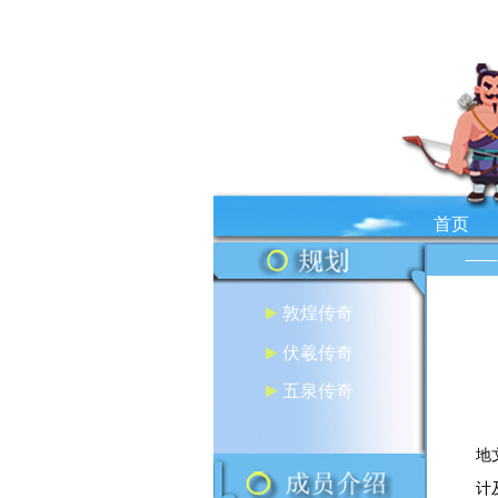
首页
敦煌传奇
伏羲传奇
五泉传奇
霍
地
计